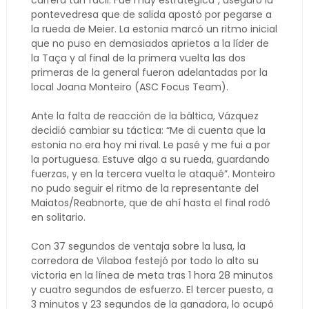
carrera tan fácil. Fue muy estratégica”, aseguró la
pontevedresa que de salida apostó por pegarse a
la rueda de Meier. La estonia marcó un ritmo inicial
que no puso en demasiados aprietos a la líder de
la Taça y al final de la primera vuelta las dos
primeras de la general fueron adelantadas por la
local Joana Monteiro (ASC Focus Team).
Ante la falta de reacción de la báltica, Vázquez
decidió cambiar su táctica: “Me di cuenta que la
estonia no era hoy mi rival. Le pasé y me fui a por
la portuguesa. Estuve algo a su rueda, guardando
fuerzas, y en la tercera vuelta le ataqué”. Monteiro
no pudo seguir el ritmo de la representante del
Maiatos/Reabnorte, que de ahí hasta el final rodó
en solitario.
Con 37 segundos de ventaja sobre la lusa, la
corredora de Vilaboa festejó por todo lo alto su
victoria en la línea de meta tras 1 hora 28 minutos
y cuatro segundos de esfuerzo. El tercer puesto, a
3 minutos y 23 segundos de la ganadora, lo ocupó