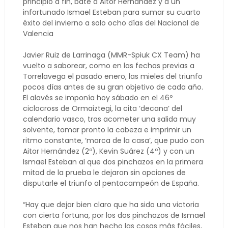
principio a fin, bate a Aitor Hernández y a un
infortunado Ismael Esteban para sumar su cuarto
éxito del invierno a solo ocho días del Nacional de
Valencia
Javier Ruiz de Larrinaga (MMR-Spiuk CX Team) ha
vuelto a saborear, como en las fechas previas a
Torrelavega el pasado enero, las mieles del triunfo
pocos días antes de su gran objetivo de cada año.
El alavés se imponía hoy sábado en el 46º
ciclocross de Ormaiztegi, la cita ‘decana’ del
calendario vasco, tras acometer una salida muy
solvente, tomar pronto la cabeza e imprimir un
ritmo constante, ‘marca de la casa’, que pudo con
Aitor Hernández (2º), Kevin Suárez (4º) y con un
Ismael Esteban al que dos pinchazos en la primera
mitad de la prueba le dejaron sin opciones de
disputarle el triunfo al pentacampeón de España.
“Hay que dejar bien claro que ha sido una victoria
con cierta fortuna, por los dos pinchazos de Ismael
Esteban que nos han hecho las cosas más fáciles,