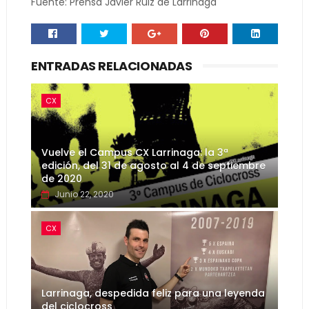
Fuente: Prensa Javier Ruiz de Larrinaga
ENTRADAS RELACIONADAS
CX
Vuelve el Campus CX Larrinaga: la 3ª
edición, del 31 de agosto al 4 de septiembre
de 2020
Junio 22, 2020
CX
Larrinaga, despedida feliz para una leyenda
del ciclocross