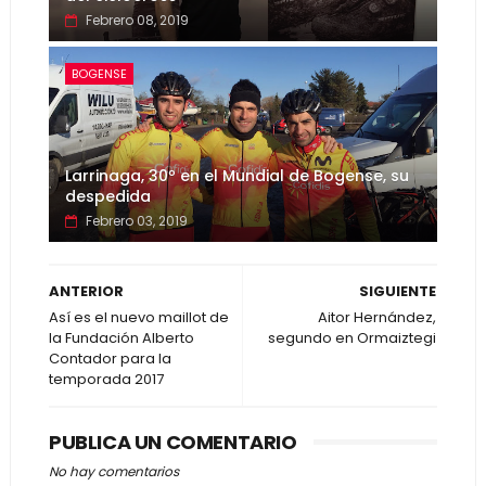
Febrero 08, 2019
BOGENSE
Larrinaga, 30º en el Mundial de Bogense, su
despedida
Febrero 03, 2019
ANTERIOR
SIGUIENTE
Así es el nuevo maillot de
Aitor Hernández,
la Fundación Alberto
segundo en Ormaiztegi
Contador para la
temporada 2017
PUBLICA UN COMENTARIO
No hay comentarios