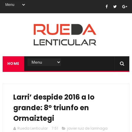
HOME
Larri’ despide 2016 a lo
grande: 8º triunfo en
Ormaiztegi
Rueda Lenticular
7:51
javier ruiz de larrinaga