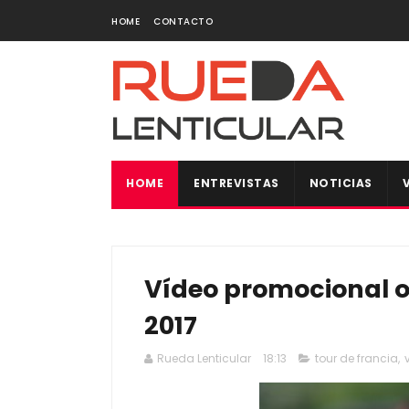
HOME
CONTACTO
HOME
ENTREVISTAS
NOTICIAS
Vídeo promocional of
2017
Rueda Lenticular
18:13
tour de francia
,