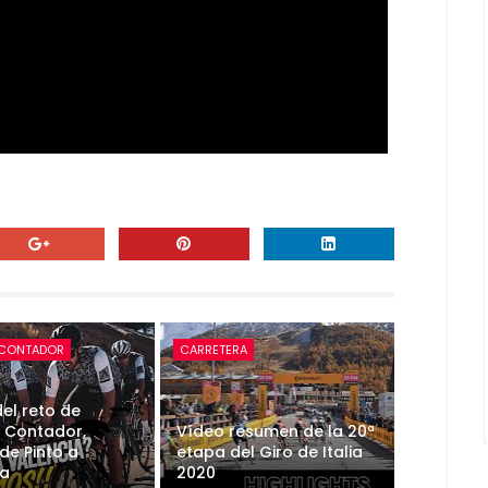
 CONTADOR
CARRETERA
el reto de
 Contador,
Vídeo resumen de la 20ª
de Pinto a
etapa del Giro de Italia
ia
2020