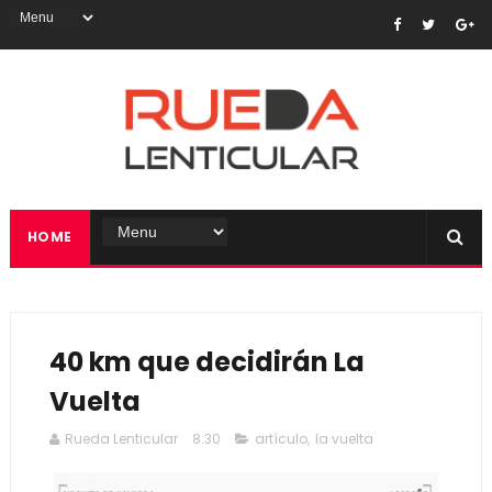
HOME
40 km que decidirán La
Vuelta
Rueda Lenticular
8:30
artículo
,
la vuelta