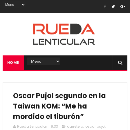
HOME
Oscar Pujol segundo en la
Taiwan KOM: “Me ha
mordido el tiburón”
Rueda Lenticular
9:33
carretera
,
oscar pujol
,