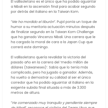
El vallisoletano es el único que ha podido aguantar
a Nibali en la ascensión final para acabar segundo
por detrás del italiano en la Taiwan Kom.
“
Me ha mordido el tiburón
”. Pujol ponía un toque de
humor a su meritoria actuación minutos después
de finalizar segundo en la Taiwan Kom Challenge
que ha ganado Vincenzo Nibali. Una carrera que le
ha cargado la moral de cara a la Japan Cup que
correrá este domingo.
El vallisoletano quería revalidar la victoria del
pasado año en la carrera del ‘medio millón de
dólares (taiwaneses)’. Sabía que lo tenía más
complicado, pero ha jugado a ganador. Además,
ha vuelto a demostrar su calidad al ser el único
corredor que ha podido aguantar al italiano en la
exigente subida final situada a más de 3.300
metros de altura.
“
He comenzado muy tranquilo y pendiente siempre
de Nibali
”, reconoce el ciclista del Team Ukyo que