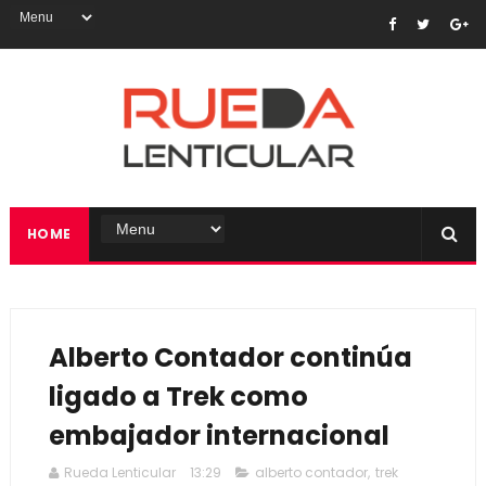
HOME
Alberto Contador continúa
ligado a Trek como
embajador internacional
Rueda Lenticular
13:29
alberto contador
,
trek