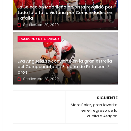
La Selección Madrileña de pista revalidó por
todo lo alto la victoria por Comunidades en
Tafalla
Septiembre 29, 2020
CAMPEONATO DE ESPAÑA
Eva Anguela se convierte en la gran estrella
del Campeonato de España de Pista con 7
oros
Septiembre 28, 2020
SIGUIENTE
Marc Soler, gran favorito
en el regreso de la
Vuelta a Aragón