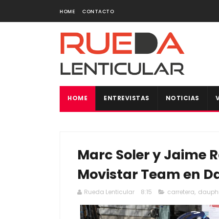
HOME
CONTACTO
HOME
ENTREVISTAS
NOTICIAS
Marc Soler y Jaime R
Movistar Team en D
Rueda Lenticular
8:15
carretera
,
dauph