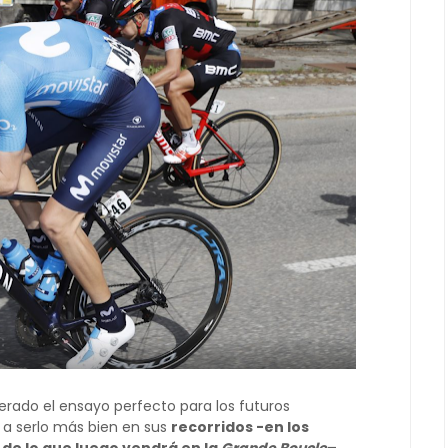
derado el ensayo perfecto para los futuros
 a serlo más bien en sus
recorridos -en los