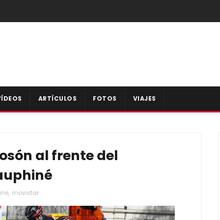
VÍDEOS
ARTÍCULOS
FOTOS
VIAJES
osón al frente del
auphiné
ine
,
movistar