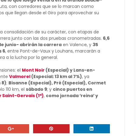
de lo que luego vendrá en la
Grande Boucle
–
puta, con corredores que se lo marcan como
unos que llegan desde el Giro para aprovechar su
una consolidación de su carácter, con etapas de
rrera junto con las dos pruebas cronometradas.
6,6
e junio- abrirán la carrera
en Valence, y
35
s 6
, entre Pont-de-Vaux y Louhans, marcarán a
a a la lucha por la general.
siones: el
Mont Noir
(Especial) y Lans-en-
gente
Valmorel
(Especial; 13 km al 7%)
, ya
 8)
;
Bisanne (Especial), Pré (Especial), Cormet
olo 110 km, el
sábado 9
; y
cinco puertos en
 Saint-Gervais (1ª)
,
como jornada ‘reina’ y