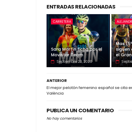
ENTRADAS RELACIONADAS
CARRETERA
ALEJAND
Mas (5º
Sara Martín ficha por el
siguen
Movistar Team
el Gra
Septiembre 23, 2020
Septi
ANTERIOR
El mejor pelotón femenino español se cita e
València
PUBLICA UN COMENTARIO
No hay comentarios