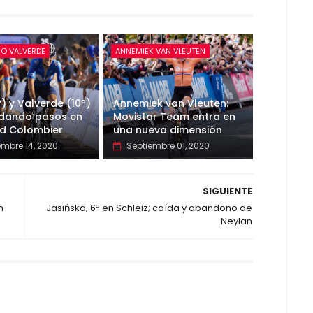
RO VALVERDE
ANNEMIEK VAN VLEUTEN
) y Valverde (10º)
Annemiek van Vleuten:
 dando pasos en
Movistar Team entra en
nd Colombier
una nueva dimensión
embre 14, 2020
Septiembre 01, 2020
SIGUIENTE
n
Jasińska, 6ª en Schleiz; caída y abandono de
Neylan