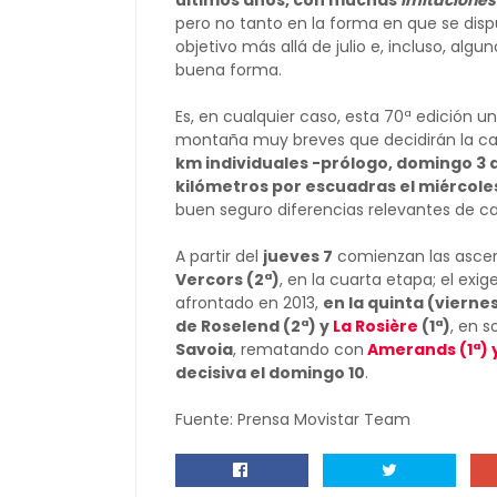
últimos años, con muchas
imitaciones
pero no tanto en la forma en que se dis
objetivo más allá de julio e, incluso, alg
buena forma.
Es, en cualquier caso, esta 70ª edición 
montaña muy breves que decidirán la ca
km individuales -prólogo, domingo 3 d
kilómetros por escuadras el miércole
buen seguro diferencias relevantes de car
A partir del
jueves 7
comienzan las ascen
Vercors (2ª)
, en la cuarta etapa; el exi
afrontado en 2013,
en la quinta (viernes
de Roselend (2ª) y
La Rosière
(1ª)
, en s
Savoia
, rematando con
Amerands (1ª) y
decisiva el domingo 10
.
Fuente: Prensa Movistar Team