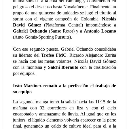
última subida a la cota del camping y convirtiendo en
peligroso el descenso hasta Navalafuente. Finalmente un
grupo de una quincena de unidades se jugó el triunfo al
sprint con el vigente campeón de Colombia,
Nicolás
David Gómez
(Plataforma Central) imponiéndose a
Gabriel Ochando
(Sanse Rotor) y a
Antonio Lozano
(Auto Gomis-Sporting Pursuits).
Con ese segundo puesto, Gabriel Ochando consolidaba
su liderato del
Trofeo FMC
. Ricardo Alejandro Zurita
se hacía con las metas volantes, Nicolás David Gómez
con la montaña y
Salchi-Iberauto
con la clasificación
por equipos.
Iván Martínez remató a la perfección el trabajo de
su equipo
La segunda manga tomó la salida hacia las 11:15 de la
mañana con 92 corredores en liza y con el cielo
encapotado y amenazante de lluvia. Al igual que en los
juniors, el líquido elemento volvería aparecer en la parte
final, generando un caldo de cultivo ideal para el, a la