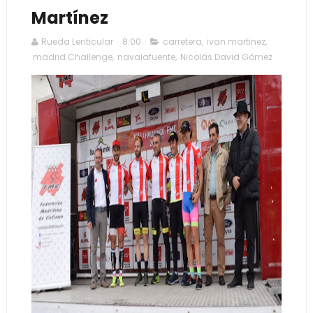
Martínez
Rueda Lenticular
8:00
carretera
,
ivan martinez
,
madrid Challenge
,
navalafuente
,
Nicolás David Gómez