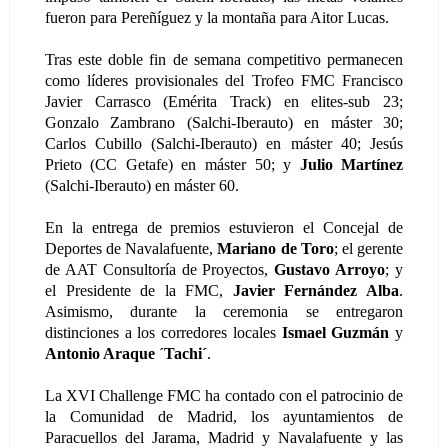
fueron para Pereñíguez y la montaña para Aitor Lucas.
Tras este doble fin de semana competitivo permanecen
como líderes provisionales del Trofeo FMC Francisco
Javier Carrasco (Emérita Track) en elites-sub 23;
Gonzalo Zambrano (Salchi-Iberauto) en máster 30;
Carlos Cubillo (Salchi-Iberauto) en máster 40; Jesús
Prieto (CC Getafe) en máster 50; y
Julio Martínez
(Salchi-Iberauto) en máster 60.
En la entrega de premios estuvieron el Concejal de
Deportes de Navalafuente,
Mariano de Toro
; el gerente
de AAT Consultoría de Proyectos,
Gustavo Arroyo
; y
el Presidente de la FMC,
Javier Fernández Alba
.
Asimismo, durante la ceremonia se entregaron
distinciones a los corredores locales
Ismael Guzmán
y
Antonio Araque ´Tachi´
.
La XVI Challenge FMC ha contado con el patrocinio de
la Comunidad de Madrid, los ayuntamientos de
Paracuellos del Jarama, Madrid y Navalafuente y las