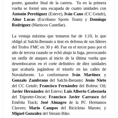
postre, ganador final de la carrera. Ya en la primera
vuelta se formó una escapada de cuatro unidades con
Antonio Pereñíguez
(Esteve),
Iván Cano
(CC Getafe),
Aitor Lucas
(Escribano Sports Team) y
Domingo
Rodríguez
(Mariscos Castellar).
La ventaja máxima que tomaron fue de 1:10, lo que
obligó al Salchi-Iberauto a tirar en defensa de sus líderes
del Trofeo FMC en 30 y 40. Fue en el tercer paso por el
alto de tercera cuando se echó abajo la fuga, provocando
un sinfín de ataques al inicio de la última vuelta que
desembocaron en el corte definitivo de diez unidades
que acabaría jugándose el triunfo en las calles de
Navalafuente. Lo conformaron
Iván Martínez
y
Gonzalo Zambrano
del Salchi-Iberauto;
Jesús Nieto
del CC Getafe;
Francisco Fernández
del Bobruc Oil;
Javier Hernández
del Esteve;
Luis Alberto Cabezuela
del Triporter-Oncar;
Francisco Javier Carrasco
del
Emérita Track;
José Almagro
de la PC Hermanos
Clavero;
Mario Campos
del Bicicletas Maroto; y
Miguel González
del Stream Bike.