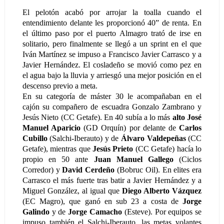
El pelotón acabó por arrojar la toalla cuando el
entendimiento delante les proporcionó 40” de renta. En
el último paso por el puerto Almagro trató de irse en
solitario, pero finalmente se llegó a un sprint en el que
Iván Martínez se impuso a Francisco Javier Carrasco y a
Javier Hernández. El cosladeño se movió como pez en
el agua bajo la lluvia y arriesgó una mejor posición en el
descenso previo a meta.
En su categoría de máster 30 le acompañaban en el
cajón su compañero de escuadra Gonzalo Zambrano y
Jesús Nieto (CC Getafe). En 40 subía a lo más
alto José
Manuel Aparicio
(GD Orquín) por delante de
Carlos
Cubillo
(Salchi-Iberauto) y de
Álvaro Valdepeñas
(CC
Getafe), mientras que
Jesús Prieto
(CC Getafe) hacía lo
propio en 50 ante
Juan Manuel Gallego
(Ciclos
Corredor) y
David Cerdeño
(Bobruc Oil). En elites era
Carrasco el más fuerte tras batir a Javier Hernández y a
Miguel González, al igual que
Diego Alberto Vázquez
(EC Magro), que ganó en sub 23 a costa de
Jorge
Galindo
y de
Jorge Camacho
(Esteve). Por equipos se
impuso también el Salchi-Iberauto, las metas volantes