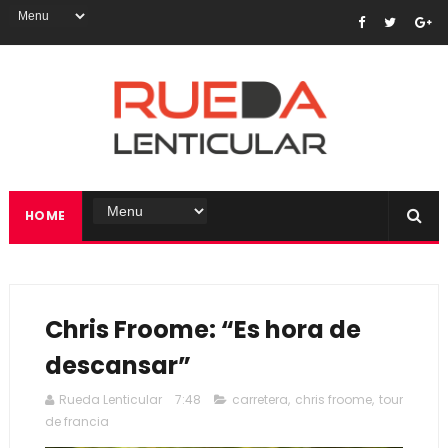
HOME
Chris Froome: “Es hora de
descansar”
Rueda Lenticular
7:48
carretera
,
chris froome
,
tour
de francia