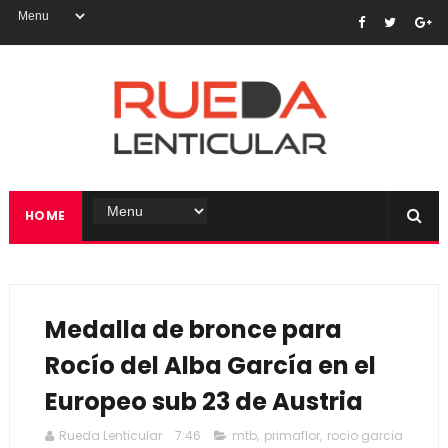
HOME
Medalla de bronce para
Rocío del Alba García en el
Europeo sub 23 de Austria
Rueda Lenticular
7:46
mtb
,
primaflor
,
rocio garcia