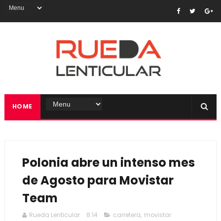
HOME
Polonia abre un intenso mes
de Agosto para Movistar
Team
Rueda Lenticular
8:14
carretera
,
movistar