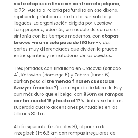
siete etapas en línea sin contrarreloj alguna
,
la 75ª Vuelta a Polonia profundiza en ese diseño,
repitiendo prácticamente todas sus salidas y
llegadas. La organización dirigida por Czesław
Lang propone, además, un modelo de carrera en
sintonía con los tiempos modernos, con
etapas
breves -ni una sola pasa de 180 km-
y dos
partes muy diferenciadas que dividen la prueba
entre sprinters y rematadores de las cuestas.
Tres jornadas con final llano en Cracovia (sábado
4), Katowice (domingo 5) y Zabrze (lunes 6)
abrirán paso al
tremendo final en cuesta de
Szczyrk (martes 7)
, una especie de Muro de Huy
aún más duro que el belga, con
950m de rampas
continuas del 15 y hasta el 17%
. Antes, se habrán
superado cuatro ascensiones puntuables en los
últimos 80 km.
Al día siguiente (miércoles 8), el puerto de
Przegibek (1ª; 6,6 km con rampas irregulares de