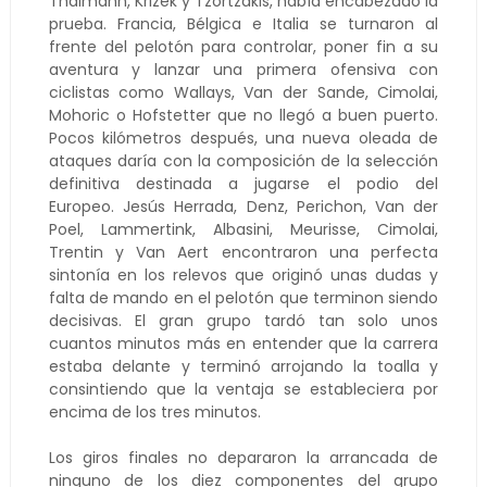
Thalmann, Krizek y Tzortzakis, había encabezado la
prueba. Francia, Bélgica e Italia se turnaron al
frente del pelotón para controlar, poner fin a su
aventura y lanzar una primera ofensiva con
ciclistas como Wallays, Van der Sande, Cimolai,
Mohoric o Hofstetter que no llegó a buen puerto.
Pocos kilómetros después, una nueva oleada de
ataques daría con la composición de la selección
definitiva destinada a jugarse el podio del
Europeo.
Jesús Herrada, Denz, Perichon, Van der
Poel, Lammertink, Albasini, Meurisse, Cimolai,
Trentin y Van Aert encontraron una perfecta
sintonía en los relevos que originó unas dudas y
falta de mando en el pelotón que terminon siendo
decisivas.
El gran grupo tardó tan solo unos
cuantos minutos más en entender que la carrera
estaba delante y terminó arrojando la toalla y
consintiendo que la ventaja se estableciera por
encima de los tres minutos.
Los giros finales no depararon la arrancada de
ninguno de los diez componentes del grupo