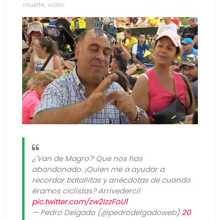
muerte
,
video
¿'Van de Magro'? Que nos has
abandonado. ¡Quien me a ayudar a
recordar batallitas y anécdotas de cuando
éramos ciclistas? Arrivederci!
pic.twitter.com/zw2IzzFoU1
— Pedro Delgado (@pedrodelgadoweb)
20