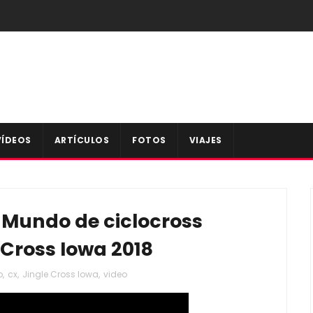
VÍDEOS
ARTÍCULOS
FOTOS
VIAJES
 Mundo de ciclocross
 Cross Iowa 2018
o
,
cx
,
Jingle Cross Iowa
,
video