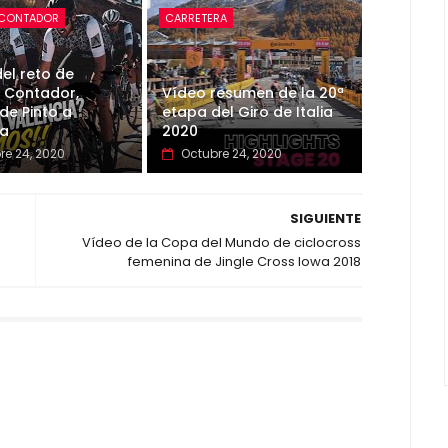
 CONTADOR
CARRETERA
el reto de
 Contador,
Vídeo resumen de la 20ª
de Pinto a
etapa del Giro de Italia
ia
2020
re 24, 2020
Octubre 24, 2020
SIGUIENTE
Vídeo de la Copa del Mundo de ciclocross
femenina de Jingle Cross Iowa 2018