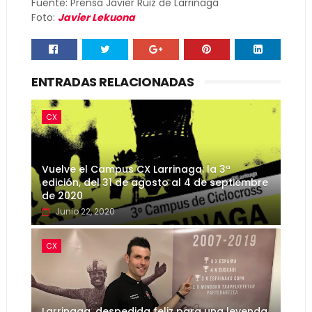
Fuente: Prensa Javier Ruiz de Larrinaga
Foto:
Javier Lekuona
ENTRADAS RELACIONADAS
CX
Vuelve el Campus CX Larrinaga: la 3ª
edición, del 31 de agosto al 4 de septiembre
de 2020
Junio 22, 2020
CX
Larrinaga, despedida feliz para una leyenda