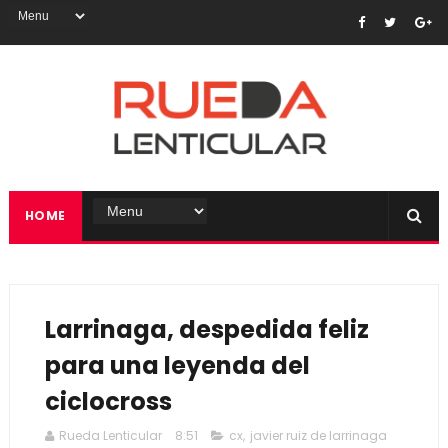
HOME
Larrinaga, despedida feliz
para una leyenda del
ciclocross
Rueda Lenticular
8:51
cx
,
javier ruiz de larrinaga