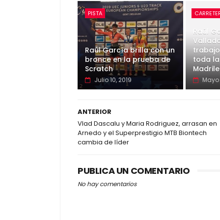
PISTA
CARRETE
Raúl Ga
Vallado
Raúl García brilla con un
trabajo
bronce en la prueba de
toda la
Scratch
Madril
Julio 10, 2019
Mayo 
ANTERIOR
Vlad Dascalu y Maria Rodriguez, arrasan en
Arnedo y el Superprestigio MTB Biontech
cambia de líder
PUBLICA UN COMENTARIO
No hay comentarios