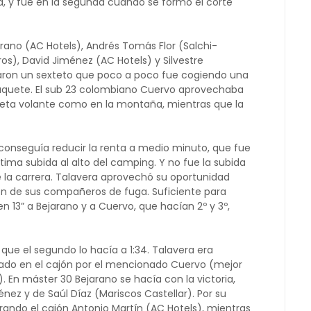
ad, y fue en la segunda cuando se formó el corte
arano (AC Hotels), Andrés Tomás Flor (Salchi-
s), David Jiménez (AC Hotels) y Silvestre
aron un sexteto que poco a poco fue cogiendo una
paquete. El sub 23 colombiano Cuervo aprovechaba
meta volante como en la montaña, mientras que la
conseguía reducir la renta a medio minuto, que fue
tima subida al alto del camping. Y no fue la subida
de la carrera. Talavera aprovechó su oportunidad
ón de sus compañeros de fuga. Suficiente para
n 13” a Bejarano y a Cuervo, que hacían 2º y 3º,
 que el segundo lo hacía a 1:34. Talavera era
ado en el cajón por el mencionado Cuervo (mejor
 En máster 30 Bejarano se hacía con la victoria,
z y de Saúl Díaz (Mariscos Castellar). Por su
errando el cajón Antonio Martín (AC Hotels), mientras