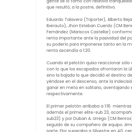
gente se lo tomó con relativa tranquilid
que resultó, a la postre, definitivo.
Eduardo Talavera (Triporter), Alberto Bej
Iberauto), Jhon Esteban Cuerdo (CM Benro
Fernández (Mariscos Castellar) conform
renta importante ante la pasividad del 
su poderío para imponerse tanto en la 
renta ascendía a 1:20.
Cuando el pelotón quiso reaccionar sólo 
con lo que los escapados afrontaron la úl
sino la bajada la que decidió el destino 
yéndose en el descenso, ante la indecisi
ganar en meta en solitario, aventajando e
respectivamente.
El primer pelotón arribaba a 1:16 mientras
además el primer elite-sub 23, acompañ
sub23) y por Duban A. Urrego (CM Benros).
seguido de su compañero de equipo Jiméne
parte, Flor superaba a Silvestre en 40, c