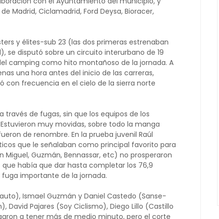
aboración con el Ayuntamiento del municipio, y
de Madrid, Ciclamadrid, Ford Deysa, Bioracer,
sters y élites-sub 23 (las dos primeras estrenaban
, se disputó sobre un circuito interurbano de 19
to del camping como hito montañoso de la jornada. A
enas una hora antes del inicio de las carreras,
 con frecuencia en el cielo de la sierra norte
 través de fugas, sin que los equipos de los
e. Estuvieron muy movidas, sobre todo la manga
fueron de renombre. En la prueba juvenil Raúl
icos que le señalaban como principal favorito para
 San Miguel, Guzmán, Bennassar, etc) no prosperaron
 4 que había que dar hasta completar los 76,9
 fuga importante de la jornada.
erauto), Ismael Guzmán y Daniel Castedo (Sanse-
 David Pajares (Soy Ciclismo), Diego Lillo (Castillo
aron a tener más de medio minuto, pero el corte