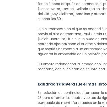
feneció poco después de coronarse el p
(Sanse-Rotor), Ismael Galindo (Salchi-I
del Cid (Soy Ciclismo) para irse y afronta
superar los 50”.
Fue el momento en el que se encendió l
previo al alto de montaña, Raúl García (
(Salchi-Iberauto) fue el que pudo aguant
cerrar de ojos cazaban al cuarteto delan
que sonrió finalmente a un enrachado Raú
aguantar la embestida de un pelotón po
El Kometa redondeaba la jornada con Ben
montaña, con el colofón del triunfo final 
Eduardo Talavera fue el más listo
Sin solución de continuidad tomaban la sa
23 para afrontar las cuatro vueltas de rig
puntuable de montaña situados en la misma