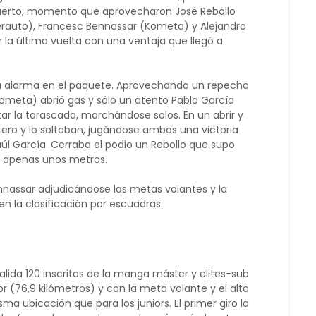
uerto, momento que aprovecharon José Rebollo
berauto), Francesc Bennassar (Kometa) y Alejandro
r la última vuelta con una ventaja que llegó a
a alarma en el paquete. Aprovechando un repecho
Kometa) abrió gas y sólo un atento Pablo García
ar la tarascada, marchándose solos. En un abrir y
tero y lo soltaban, jugándose ambos una victoria
l García. Cerraba el podio un Rebollo que supo
r apenas unos metros.
nassar adjudicándose las metas volantes y la
en la clasificación por escuadras.
lida 120 inscritos de la manga máster y elites-sub
or (76,9 kilómetros) y con la meta volante y el alto
 ubicación que para los juniors. El primer giro la