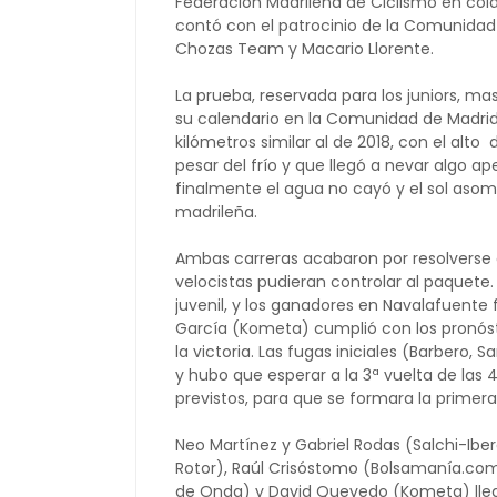
Federación Madrileña de Ciclismo en col
contó con el patrocinio de la Comunidad 
Chozas Team y Macario Llorente.
La prueba, reservada para los juniors, ma
su calendario en la Comunidad de Madrid)
kilómetros similar al de 2018, con el al
pesar del frío y que llegó a nevar algo ap
finalmente el agua no cayó y el sol asomó
madrileña.
Ambas carreras acabaron por resolverse a
velocistas pudieran controlar al paquet
juvenil, y los ganadores en Navalafuente 
García (Kometa) cumplió con los pronóst
la victoria. Las fugas iniciales (Barbero,
y hubo que esperar a la 3ª vuelta de las
previstos, para que se formara la primera
Neo Martínez y Gabriel Rodas (Salchi-Ib
Rotor), Raúl Crisóstomo (Bolsamanía.com),
de Onda) y David Quevedo (Kometa) lleg