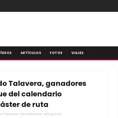
VÍDEOS
ARTÍCULOS
FOTOS
VIAJES
do Talavera, ganadores
ue del calendario
áster de ruta
o Talavera
,
navalafuente
,
raúl garcía