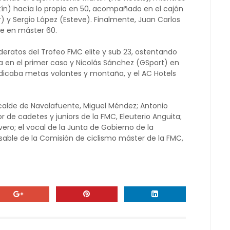
ín) hacía lo propio en 50, acompañado en el cajón
) y Sergio López (Esteve). Finalmente, Juan Carlos
te en máster 60.
deratos del Trofeo FMC elite y sub 23, ostentando
ra en el primer caso y Nicolás Sánchez (GSport) en
dicaba metas volantes y montaña, y el AC Hotels
lcalde de Navalafuente, Miguel Méndez; Antonio
 de cadetes y juniors de la FMC, Eleuterio Anguita;
avero; el vocal de la Junta de Gobierno de la
nsable de la Comisión de ciclismo máster de la FMC,