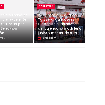
RA
CARRETERA
rcía culminó en
Raúl García y Eduardo
lid el excelente
Talavera, ganadores
 realizado por
ilustres en el arranque
 Selección
del calendario madrileño
eña
junior y máster de ruta
21, 2019
Abril 08, 2019