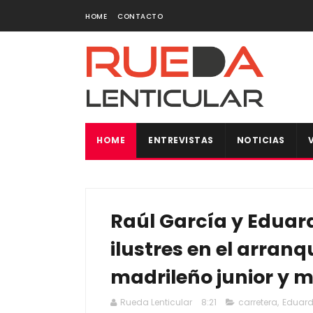
HOME
CONTACTO
HOME
ENTREVISTAS
NOTICIAS
Raúl García y Eduar
ilustres en el arranq
madrileño junior y m
Rueda Lenticular
8:21
carretera
,
Eduard