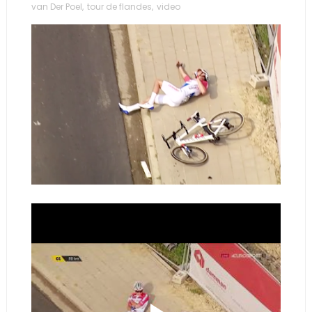
van Der Poel
,
tour de flandes
,
video