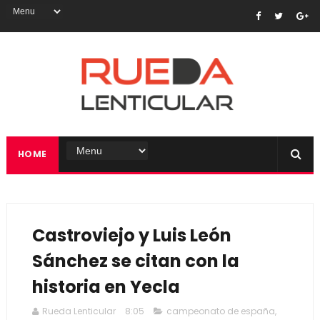
HOME
Castroviejo y Luis León
Sánchez se citan con la
historia en Yecla
Rueda Lenticular
8:05
campeonato de españa
,