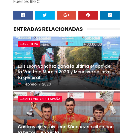
Fuente: RFEC
ENTRADAS RELACIONADAS
CARRETERA
Luis León Sánchez gana la última etapa de
la Vuelta a Murcia 2020 y Meurisse se lleva
la general
Febrero 17, 2020
CAMPEONATO DE ESPAÑA
Castroviejo y Luis León Sánchez se citan con
la historia en Yecla