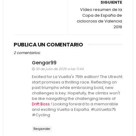
SIGUIENTE
Vídeo resumen de la
Copa de España de
ciclocross de Valencia
2019
PUBLICA UN COMENTARIO
2 comentarios:
Gengar99
30 de julio de 2025 a las 11:44
Excited for La Vuelta's 75th edition! The Utrecht
start promises a thrilling race. Reflecting on
past triumphs while embracing bold, new
challenges is key. Hopefully, the climbs won't
be like navigating the challenging levels of
Drift Boss
! Looking forward to a memorable
and exciting Vuelta a España. #LaVuelta75
#Cycling
Responder