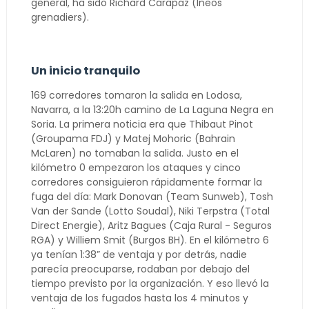
general, ha sido Richard Carapaz (Ineos
grenadiers).
Un inicio tranquilo
169 corredores tomaron la salida en Lodosa,
Navarra, a la 13:20h camino de La Laguna Negra en
Soria. La primera noticia era que Thibaut Pinot
(Groupama FDJ) y Matej Mohoric (Bahrain
McLaren) no tomaban la salida. Justo en el
kilómetro 0 empezaron los ataques y cinco
corredores consiguieron rápidamente formar la
fuga del día: Mark Donovan (Team Sunweb), Tosh
Van der Sande (Lotto Soudal), Niki Terpstra (Total
Direct Energie), Aritz Bagues (Caja Rural - Seguros
RGA) y Williem Smit (Burgos BH). En el kilómetro 6
ya tenían 1:38” de ventaja y por detrás, nadie
parecía preocuparse, rodaban por debajo del
tiempo previsto por la organización. Y eso llevó la
ventaja de los fugados hasta los 4 minutos y