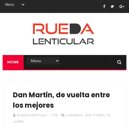
HOME
Dan Martin, de vuelta entre
los mejores
Rueda Lenticular
7:28
carretera
,
dan martin
,
la
vuelta