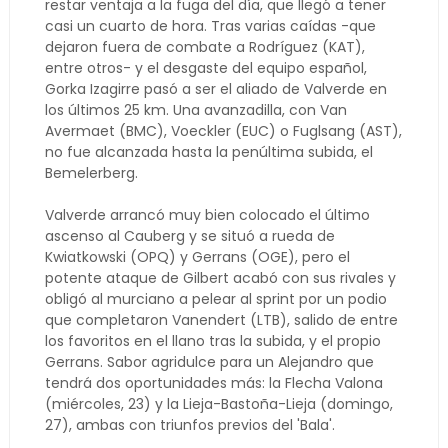
restar ventaja a la fuga del día, que llegó a tener
casi un cuarto de hora. Tras varias caídas -que
dejaron fuera de combate a Rodríguez (KAT),
entre otros- y el desgaste del equipo español,
Gorka Izagirre pasó a ser el aliado de Valverde en
los últimos 25 km. Una avanzadilla, con Van
Avermaet (BMC), Voeckler (EUC) o Fuglsang (AST),
no fue alcanzada hasta la penúltima subida, el
Bemelerberg.
Valverde arrancó muy bien colocado el último
ascenso al Cauberg y se situó a rueda de
Kwiatkowski (OPQ) y Gerrans (OGE), pero el
potente ataque de Gilbert acabó con sus rivales y
obligó al murciano a pelear al sprint por un podio
que completaron Vanendert (LTB), salido de entre
los favoritos en el llano tras la subida, y el propio
Gerrans. Sabor agridulce para un Alejandro que
tendrá dos oportunidades más: la Flecha Valona
(miércoles, 23) y la Lieja-Bastoña-Lieja (domingo,
27), ambas con triunfos previos del 'Bala'.