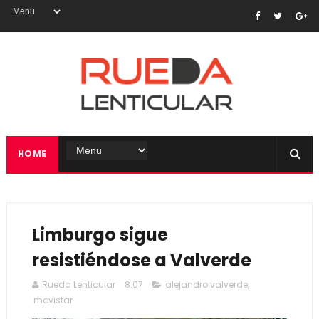
HOME
Limburgo sigue
resistiéndose a Valverde
Rueda Lenticular
8:07
alejandro valverde
,
movistar