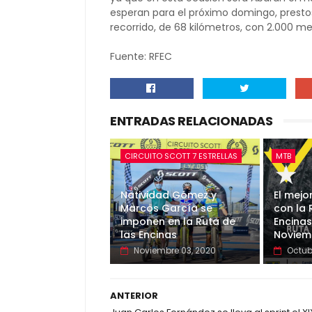
esperan para el próximo domingo, prestos
recorrido, de 68 kilómetros, con 2.000 m
Fuente: RFEC
ENTRADAS RELACIONADAS
CIRCUITO SCOTT 7 ESTRELLAS
MTB
Natividad Gómez y
El mejo
Marcos García se
con la 
imponen en la Ruta de
Encinas
las Encinas
Noviem
Noviembre 03, 2020
Octub
ANTERIOR