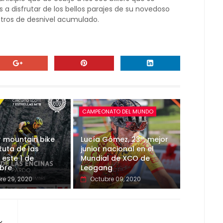
 a disfrutar de los bellos parajes de su novedoso
etros de desnivel acumulado.
CAMPEONATO DEL MUNDO
r mountain bike
Lucía Gómez, 23ª, mejor
Ruta de las
junior nacional en el
 este 1 de
Mundial de XCO de
bre
Leogang
re 29, 2020
Octubre 09, 2020