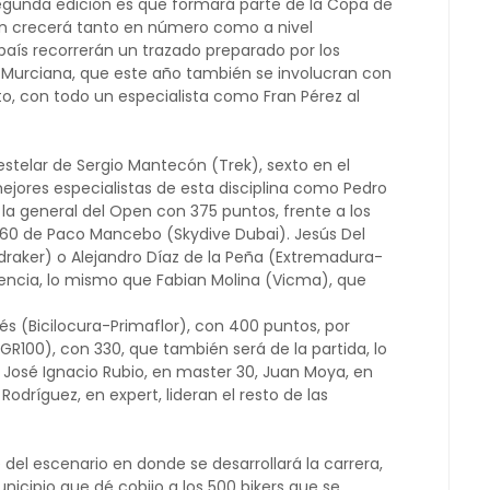
segunda edición es que formará parte de la Copa de
ión crecerá tanto en número como a nivel
l país recorrerán un trazado preparado por los
n Murciana, que este año también se involucran con
o, con todo un especialista como Fran Pérez al
estelar de Sergio Mantecón (Trek), sexto en el
ejores especialistas de esta disciplina como Pedro
a general del Open con 375 puntos, frente a los
60 de Paco Mancebo (Skydive Dubai). Jesús Del
draker) o Alejandro Díaz de la Peña (Extremadura-
encia, lo mismo que Fabian Molina (Vicma), que
és (Bicilocura-Primaflor), con 400 puntos, por
100), con 330, que también será de la partida, lo
osé Ignacio Rubio, en master 30, Juan Moya, en
Rodríguez, en expert, lideran el resto de las
el escenario en donde se desarrollará la carrera,
icipio que dé cobijo a los 500 bikers que se