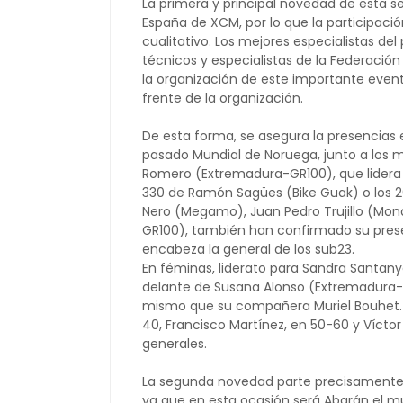
La primera y principal novedad de esta 
España de XCM, por lo que la participac
cualitativo. Los mejores especialistas de
técnicos y especialistas de la Federació
la organización de este importante event
frente de la organización.
De esta forma, se asegura la presencias 
pasado Mundial de Noruega, junto a los m
Romero (Extremadura-GR100), que lidera l
330 de Ramón Sagües (Bike Guak) o los 2
Nero (Megamo), Juan Pedro Trujillo (Mon
GR100), también han confirmado su pres
encabeza la general de los sub23.
En féminas, liderato para Sandra Santany
delante de Susana Alonso (Extremadura-GR
mismo que su compañera Muriel Bouhet. J
40, Francisco Martínez, en 50-60 y Víctor 
generales.
La segunda novedad parte precisamente d
ya que en esta ocasión será Abarán el mun