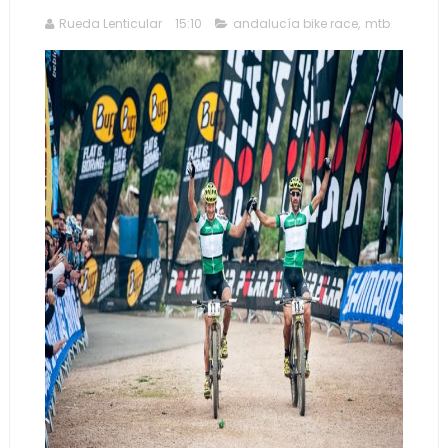
Rueda Lenticular
15:10
andalucía bike race
,
mtb