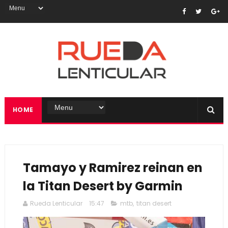
HOME
Tamayo y Ramirez reinan en
la Titan Desert by Garmin
Rueda Lenticular
15:47
mtb
,
titan desert