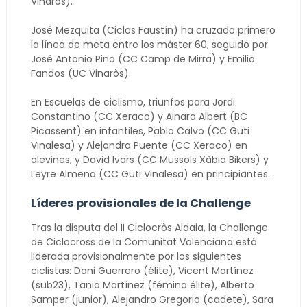
Vinaròs).
José Mezquita (Ciclos Faustín) ha cruzado primero
la línea de meta entre los máster 60, seguido por
José Antonio Pina (CC Camp de Mirra) y Emilio
Fandos (UC Vinaròs).
En Escuelas de ciclismo, triunfos para Jordi
Constantino (CC Xeraco) y Ainara Albert (BC
Picassent) en infantiles, Pablo Calvo (CC Guti
Vinalesa) y Alejandra Puente (CC Xeraco) en
alevines, y David Ivars (CC Mussols Xàbia Bikers) y
Leyre Almena (CC Guti Vinalesa) en principiantes.
Líderes provisionales de la Challenge
Tras la disputa del II Ciclocròs Aldaia, la Challenge
de Ciclocross de la Comunitat Valenciana está
liderada provisionalmente por los siguientes
ciclistas: Dani Guerrero (élite), Vicent Martínez
(sub23), Tania Martínez (fémina élite), Alberto
Samper (junior), Alejandro Gregorio (cadete), Sara