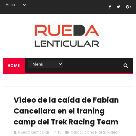
HOME
Vídeo de la caída de Fabian
Cancellara en el traning
camp del Trek Racing Team
Rueda Lenticular
14:15
caida
,
cancellara
,
video