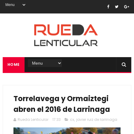
HOME
Torrelavega y Ormaiztegi
abren el 2016 de Larrinaga
Rueda Lenticular
17:33
cx
,
javier ruiz de larrinaga