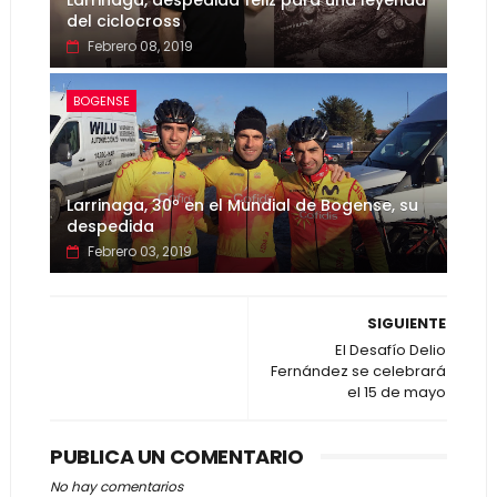
Larrinaga, despedida feliz para una leyenda
del ciclocross
Febrero 08, 2019
BOGENSE
Larrinaga, 30º en el Mundial de Bogense, su
despedida
Febrero 03, 2019
SIGUIENTE
El Desafío Delio
Fernández se celebrará
el 15 de mayo
PUBLICA UN COMENTARIO
No hay comentarios