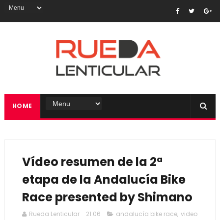
HOME
Vídeo resumen de la 2ª
etapa de la Andalucía Bike
Race presented by Shimano
Rueda Lenticular
21:06
andalucía bike race
,
video