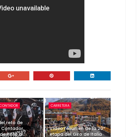
 CONTADOR
CARRETERA
el reto de
 Contador,
Vídeo resumen de la 20ª
de Pinto a
etapa del Giro de Italia