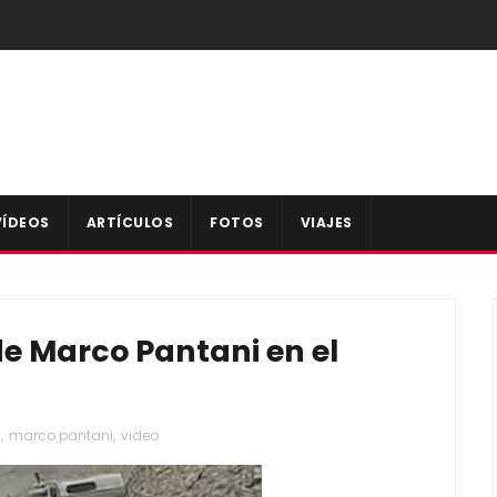
VÍDEOS
ARTÍCULOS
FOTOS
VIAJES
 de Marco Pantani en el
g
,
marco pantani
,
video