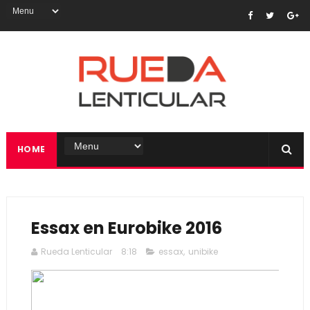
HOME
Essax en Eurobike 2016
Rueda Lenticular
8:18
essax
,
unibike