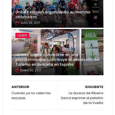
Unibike seguirá organizando su marcha
cicloturista
Julio 28, 2017
UNIBIKE
UNIBIKE quiere convertirse en una
plataforma que contribuya al desarrollo del
Turismo en Bicicleta en España
Enero 30, 2017
ANTERIOR
SIGUIENTE
Cuando ya no valen las
La dureza de Ribeira
excusas
Sacra exprime al pelotón
de la Vuelta