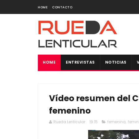
HOME
CONTACTO
HOME
ENTREVISTAS
NOTICIAS
Vídeo resumen del 
femenino
Rueda Lenticular
19:15
femenina
,
femi