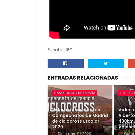
Fuente: UEC
ENTRADAS RELACIONADAS
CAMPEONATO DE ESPAÑA
ALBERTO
Video resumen de los
Vídeo d
Campeonatos de Madrid
Alberto
de ciclocross Escolar
400km 
2020
Valenc
Diciembre 01, 2020
Octub