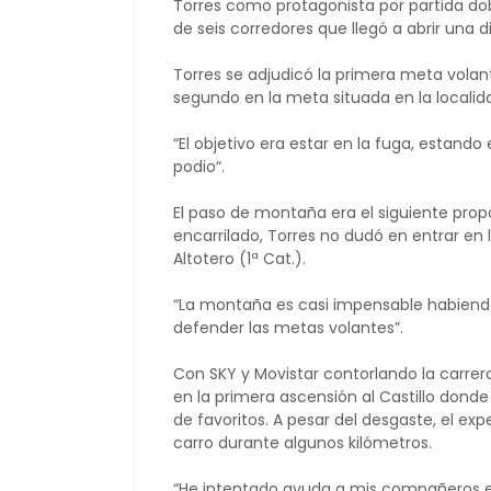
Torres como protagonista por partida dobl
de seis corredores que llegó a abrir una d
Torres se adjudicó la primera meta volan
segundo en la meta situada en la localida
“El objetivo era estar en la fuga, estando 
podio“.
El paso de montaña era el siguiente propó
encarrilado, Torres no dudó en entrar en l
Altotero (1ª Cat.).
“La montaña es casi impensable habiendo
defender las metas volantes”.
Con SKY y Movistar contorlando la carrera,
en la primera ascensión al Castillo donde
de favoritos. A pesar del desgaste, el ex
carro durante algunos kilómetros.
“He intentado ayuda a mis compañeros en