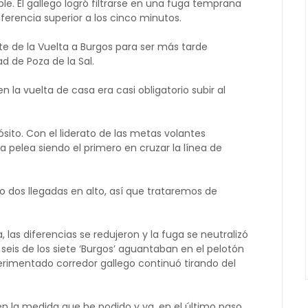
e. El gallego logró filtrarse en una fuga temprana
iferencia superior a los cinco minutos.
te de la Vuelta a Burgos para ser más tarde
d de Poza de la Sal.
en la vuelta de casa era casi obligatorio subir al
sito. Con el liderato de las metas volantes
a pelea siendo el primero en cruzar la línea de
 dos llegadas en alto, así que trataremos de
 las diferencias se redujeron y la fuga se neutralizó
 seis de los siete ‘Burgos’ aguantaban en el pelotón
perimentado corredor gallego continuó tirando del
 la medida que he podido y ya, en el último paso,