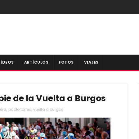
VÍDEOS
ARTÍCULOS
FOTOS
VIAJES
ie de la Vuelta a Burgos
tera
,
pablo torres
,
vuelta a burgos