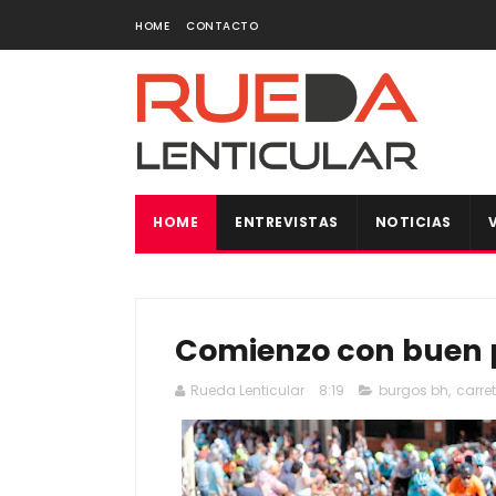
HOME
CONTACTO
HOME
ENTREVISTAS
NOTICIAS
Comienzo con buen p
Rueda Lenticular
8:19
burgos bh
,
carre