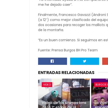
me he dejado caer”.
Finalmente, Francesco Gavazzi (Androni 
(a 12″) como mejor clasificado del equipo
dos ocasiones para recoger los malliots 
de la montaña.
“Es un buen comienzo. Si seguimos en est
Fuente: Prensa Burgos BH Pro Team
ENTRADAS RELACIONADAS
VIDEO
BURGOS 
Vídeo de los últimos kms
La Vuel
de la 1ª etapa de la
epicent