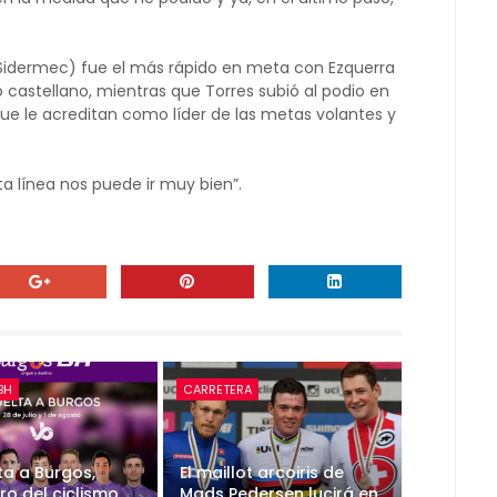
Sidermec) fue el más rápido en meta con Ezquerra
 castellano, mientras que Torres subió al podio en
que le acreditan como líder de las metas volantes y
a línea nos puede ir muy bien”.
BH
CARRETERA
ta a Burgos,
El maillot arcoiris de
ro del ciclismo
Mads Pedersen lucirá en