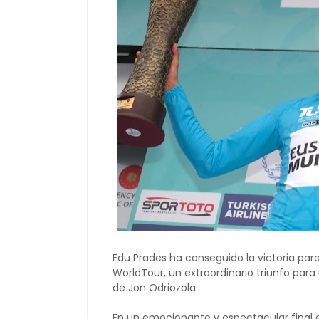
Edu Prades ha conseguido la victoria para
WorldTour, un extraordinario triunfo pa
de Jon Odriozola.
En un emocionante y espectacular final e