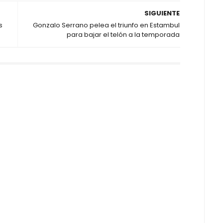
SIGUIENTE
s
Gonzalo Serrano pelea el triunfo en Estambul
para bajar el telón a la temporada