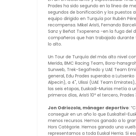
Prades ha sido segundo en la línea de m
segundos de bonificación y los puestos alc
equipo dirigido en Turquía por Rubén Pér
recompensa. Mikel Aristi, Fernando Barcel
Sanz y Beñat Txoperena -en la fuga del dí
compañeros que han trabajado durante to
lo alto.
Un Tour de Turquía del más alto nivel co
Merida, BMC Racing Team, Bora-hansgro
Sunweb, Trek-Segafredo y UAE Team Emira
general, Edu Prades superaba a Lutsenko
Alpecin), a 4", Ulissi (UAE Team Emirates),
las seis etapas, Euskadi-Murias metía a un
primeros días, Aristi 10º el tercero, Prades
Jon Odriozola, mánager deportivo
: “
conseguir en un año lo que Euskaltel-Eu
menos recursos. Hemos ganado a lo gran
Hors Catégorie. Hemos ganado una vuelt
representamos a toda Euskal Herria. Si e