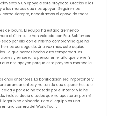
ocimiento y un apoyo a este proyecto. Gracias a los
y a las marcas que nos apoyan. Seguiremos
ro, como siempre, necesitamos el apoyo de todos.
.
o es de locura. El equipo ha estado tremendo
rimero al último, se han volcado con Edu. Sabíamos
eleado por ello con el mismo compromiso que ha
o hemos conseguido. Una vez más, este equipo
sibles. Lo que hemos hecho esta temporada es
caciones y empezar a pensar en el año que viene. Y
sa que nos apoyen porque este proyecto merece la
dos años anteriores. La bonificación era importante y
 era arrancar antes y he tenido que esperar hasta el
 caída y por eso he trazado por el interior y la he
do, incluso decía a todos que no apostaran por mí
l llegar bien colocado. Para el equipo es una
a en una carrera del WorldTour".