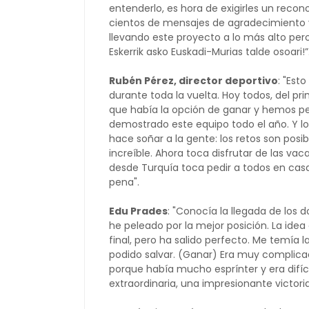
entenderlo, es hora de exigirles un recon
cientos de mensajes de agradecimiento 
llevando este proyecto a lo más alto pe
Eskerrik asko Euskadi-Murias talde osoari!”
Rubén Pérez, director deportivo
: "Est
durante toda la vuelta. Hoy todos, del p
que había la opción de ganar y hemos p
demostrado este equipo todo el año. Y l
hace soñar a la gente: los retos son po
increíble. Ahora toca disfrutar de las va
desde Turquía toca pedir a todos en ca
pena".
Edu Prades
: "Conocía la llegada de los 
he peleado por la mejor posición. La idea
final, pero ha salido perfecto. Me temía la
podido salvar. (Ganar) Era muy complica
porque había mucho esprínter y era difíci
extraordinaria, una impresionante victori