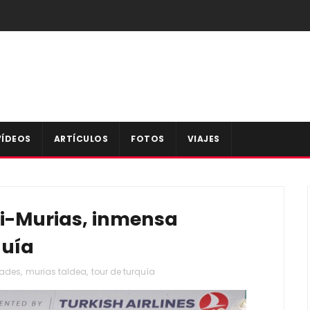
VÍDEOS
ARTÍCULOS
FOTOS
VIAJES
i-Murias, inmensa
quía
rades
,
murias taldea
,
tour de turquía