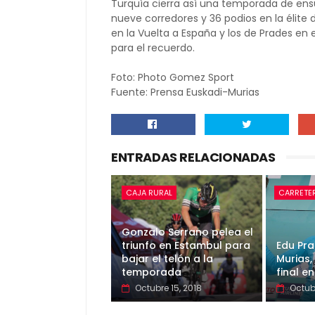
Turquía cierra así una temporada de ens
nueve corredores y 36 podios en la élite 
en la Vuelta a España y los de Prades en
para el recuerdo.
Foto: Photo Gomez Sport
Fuente: Prensa Euskadi-Murias
ENTRADAS RELACIONADAS
CAJA RURAL
CARRETE
Gonzalo Serrano pelea el
triunfo en Estambul para
Edu Pra
bajar el telón a la
Murias,
temporada
final e
Octubre 15, 2018
Octubr