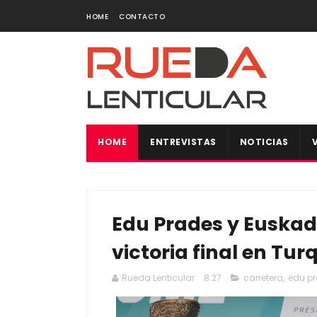
HOME
CONTACTO
HOME
ENTREVISTAS
NOTICIAS
Edu Prades y Euskad
victoria final en Tur
Rueda Lenticular
8:27
carretera
,
edu p