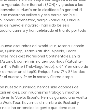
eta -ganaba Sam Bennett (BOH)- y gracias a los
anzaba el triunfo en la clasificación general. El
ez se mostraba valiente y ese coraje tenía su
ó, Ander Barrenetxea, Sergio Rodríguez, Enrique
a de nuevo el navarro- han sido los seis
da la carrera y han celebrado el triunfo por todo
n nueve escuadras del WorldTour, Astana, Bahrain-
he, QuickStep, Team Katusha-Alpecin, Team
tes más diez Profesional Continentales. En la
 (Astana), con el mismo tiempo, Haas (Katusha-
 a 4", y Felline (Trek-Segafredo), a 6". Y en cinco de
 corredor en el top10: Enrique Sanz 7º y 8º los dos
 3º el cuarto y 2º en la sexta y última etapa.
Con nuestra humildad, hemos sido capaces de
skadi en diez, con muchísimo trabajo y muchos
de en la Vuelta España. Hemos ganado una vuelta
a WorldTour. Llevamos el nombre de Euskadi y
so no lo ha entendido la gente que tiene que