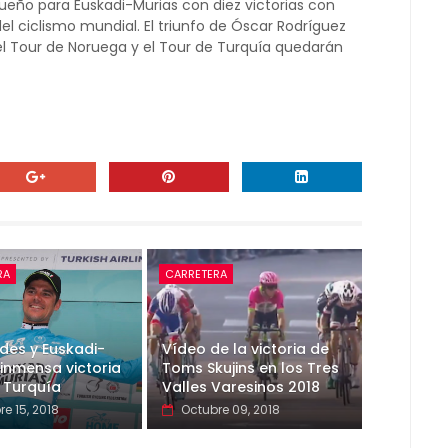
ueño para Euskadi-Murias con diez victorias con
del ciclismo mundial. El triunfo de Óscar Rodríguez
 el Tour de Noruega y el Tour de Turquía quedarán
RA
CARRETERA
des y Euskadi-
Vídeo de la victoria de
 inmensa victoria
Toms Skujins en los Tres
n Turquía
Valles Varesinos 2018
e 15, 2018
Octubre 09, 2018