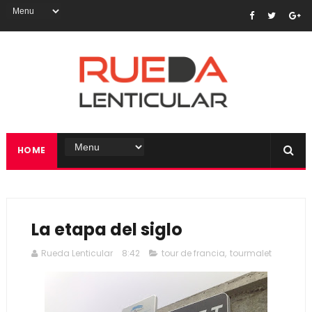
HOME
La etapa del siglo
Rueda Lenticular
8:42
tour de francia
,
tourmalet