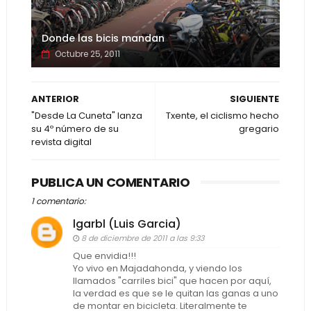
Donde las bicis mandan
Octubre 25, 2011
ANTERIOR
SIGUIENTE
"Desde La Cuneta" lanza
Txente, el ciclismo hecho
su 4º número de su
gregario
revista digital
PUBLICA UN COMENTARIO
1 comentario:
lgarbl (Luis Garcia)
8 de diciembre de 2011 a las 9:33
Que envidia!!!
Yo vivo en Majadahonda, y viendo los
llamados "carriles bici" que hacen por aquí,
la verdad es que se le quitan las ganas a uno
de montar en bicicleta. Literalmente te