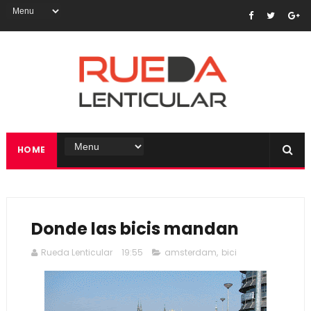
HOME
Donde las bicis mandan
Rueda Lenticular
19:55
amsterdam
,
bici