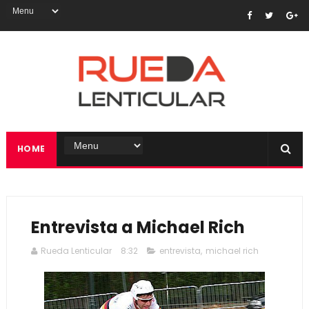
HOME
Entrevista a Michael Rich
Rueda Lenticular
8:32
entrevista
,
michael rich