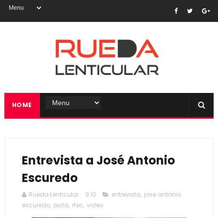
HOME
Entrevista a José Antonio
Escuredo
Rueda Lenticular
9:10
entrevista
,
jose antonio
escuredo
,
pista
,
rfec
,
video