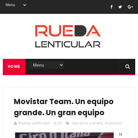
HOME
Movistar Team. Un equipo
grande. Un gran equipo
Rueda Lenticular
8:26
desde la cuneta
,
movistar
N