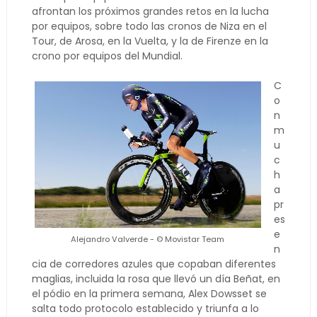
afrontan los próximos grandes retos en la lucha
por equipos, sobre todo las cronos de Niza en el
Tour, de Arosa, en la Vuelta, y la de Firenze en la
crono por equipos del Mundial.
C
o
n
m
u
c
h
a
pr
es
e
Alejandro Valverde - © Movistar Team
n
cia de corredores azules que copaban diferentes
maglias, incluida la rosa que llevó un día Beñat, en
el pódio en la primera semana, Alex Dowsset se
salta todo protocolo establecido y triunfa a lo