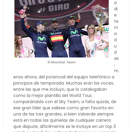
a
di
e
te
ní
a
d
u
d
as
© Movistar Team
,
m
enos ahora, del potencial del equipo telefónico a
principios de temporada. Muchas eran las voces,
entre las que me incluyo, que lo catalogaban
como la mejor plantilla del World Tour,
comparándolo con el Sky Team, a falta quizás, de
ese gran líder que saliese como gran favorito en
una de las tres grandes, si bien Valverde siempre
está en todas las quinielas de cualquier carrera
que dispute, dificilmente se le incluye en un top 3