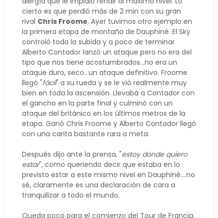
alergía que le impidió rendir al máximo nivel. Lo
cierto es que perdió más de 2 min con su gran
rival
Chris Froome
. Ayer tuvimos otro ejemplo en
la primera etapa de montaña de Dauphiné. El Sky
controló toda la subida y a poco de terminar
Alberto Contador lanzó un ataque pero no era del
tipo que nos tiene acostumbrados...no era un
ataque duro, seco...un ataque definitivo. Froome
llegó "
fácil
" a su rueda y se le vió realmente muy
bien en toda la ascensión. Llevabá a Contador con
el gancho en la parte final y culminó con un
ataque del británico en los últimos metros de la
etapa. Ganó Chris Froome y Alberto Contador llegó
con una carita bastante rara a meta.
Después dijo ante la prensa, "
estoy donde quiero
estar
", como queriendo decir que estaba en lo
previsto estar a este mismo nivel en Dauphiné....no
sé, claramente es una declaración de cara a
tranquilizar a todo el mundo.
Queda poco para el comienzo del Tour de Francia,