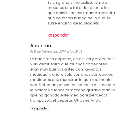
Es un grandísimo ciclista ,si no el
mejor,es una falta de respeto los
que opináis de esa manera,se nota
que no tenéis ni idea de lo que se
sufre encima de la bicicleta.
Responder
Anónimo
5 de febrero de 2014 a las 21:43
Le hace falta doparse, este nivel y el deL tour
2013 demuestra que muchos corredores
eran muy buenos antes con "ayuditas
medicas" y ahora solo son unos corredores
mediocres que muestran lo que realmente
son. Deberian pensar en hacer lo mismo que
le hicieron a lance armstrong quitarle todo lo
que ha ganado este mediocre perdedor,
tramposo del deporte. Otros es Andy.
Responder