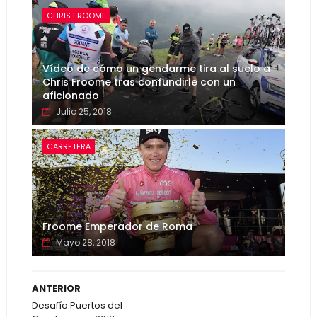
CHRIS FROOME
Vídeo de cómo un gendarme tira al suelo a
Chris Froome tras confundirle con un
aficionado
Julio 25, 2018
CARRETERA
Froome Emperador de Roma
Mayo 28, 2018
ANTERIOR
Desafío Puertos del