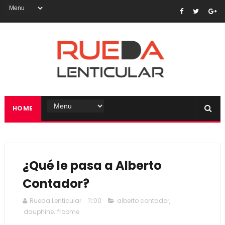
HOME
¿Qué le pasa a Alberto
Contador?
Rueda Lenticular
11:00
alberto contador
,
dauphine
,
froome