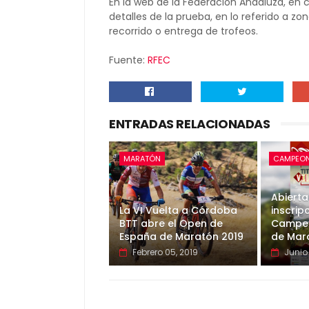
En la web de la Federación Andaluza, en 
detalles de la prueba, en lo referido a z
recorrido o entrega de trofeos.
Fuente:
RFEC
ENTRADAS RELACIONADAS
MARATÓN
CAMPEON
Abierta
La VI Vuelta a Córdoba
inscrip
BTT abre el Open de
Campeo
España de Maratón 2019
de Mar
Febrero 05, 2019
Junio 