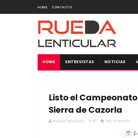
HOME
CONTACTO
HOME
ENTREVISTAS
NOTICIAS
Listo el Campeonato
Sierra de Cazorla
Rueda Lenticular
8:34
btt
,
maratón