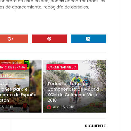
concreto en este enlace, podéis encontrar todos los
onas de aparcamiento, recogidfa de dorsales,
ATO DE ESPAÑA
COLMENAR VIEJO
s las
Todas las fotos del
ciones para el
Campeonato de Madrid
nato de España
XCM de Colmenar Viejo
atón
2018
15, 2018
Abril 16, 2018
SIGUIENTE