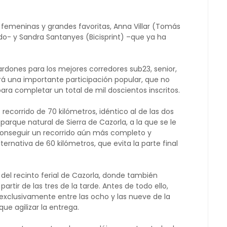
s femeninas y grandes favoritas, Anna Villar (Tomás
do- y Sandra Santanyes (Bicisprint) –que ya ha
lardones para los mejores corredores sub23, senior,
á una importante participación popular, que no
para completar un total de mil doscientos inscritos.
recorrido de 70 kilómetros, idéntico al de las dos
parque natural de Sierra de Cazorla, a la que se le
 conseguir un recorrido aún más completo y
ernativa de 60 kilómetros, que evita la parte final
, del recinto ferial de Cazorla, donde también
artir de las tres de la tarde. Antes de todo ello,
 exclusivamente entre las ocho y las nueve de la
e agilizar la entrega.