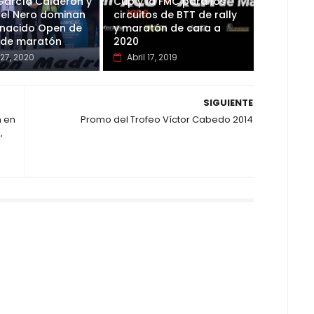
arcía Calderón y
Cup y la FMC para los
del Nero dominan
circuitos de BTT de rally
enacido Open de
y maratón de cara a
 de maratón
2020
 27, 2020
Abril 17, 2019
SIGUIENTE
m en
Promo del Trofeo Víctor Cabedo 2014
,