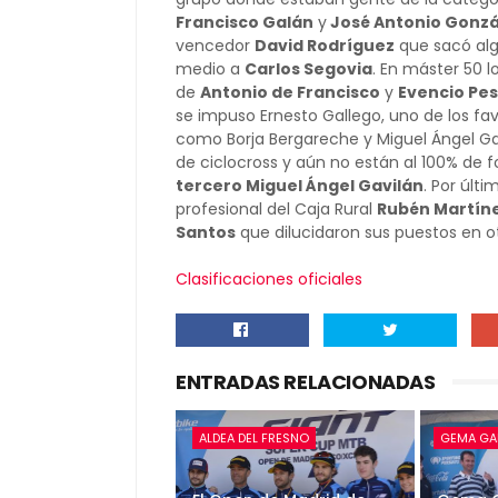
Francisco Galán
y
José Antonio Gonzá
vencedor
David Rodríguez
que sacó al
medio a
Carlos Segovia
. En máster 50 l
de
Antonio de Francisco
y
Evencio Pe
se impuso Ernesto Gallego, uno de los f
como Borja Bergareche y Miguel Ángel Ga
de ciclocross y aún no están al 100% de 
tercero Miguel Ángel Gavilán
. Por últi
profesional del Caja Rural
Rubén Martín
Santos
que dilucidaron sus puestos en o
Clasificaciones oficiales
ENTRADAS RELACIONADAS
ALDEA DEL FRESNO
GEMA GA