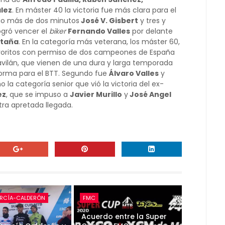
lez
. En máster 40 la victoria fue más clara para el
go más de dos minutos
José V. Gisbert
y tres y
ogró vencer el
biker
Fernando Valles
por delante
staña
. En la categoría más veterana, los máster 60,
avoritos con permiso de dos campeones de España
vilán, que vienen de una dura y larga temporada
forma para el BTT. Segundo fue
Álvaro Valles
y
mo la categoría senior que vió la victoria del ex-
ez
, que se impuso a
Javier Murillo
y
José Angel
tra apretada llegada.
RCÍA-CALDERÓN
FMC
Acuerdo entre la Super