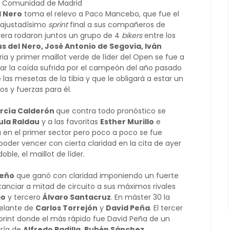
ra Comunidad de Madrid
l Nero
toma el relevo a Paco Mancebo, que fue el
 ajustadísimo
sprint
final a sus compañeros de
rrera rodaron juntos un grupo de 4
bikers
entre los
s del Nero, José Antonio de Segovia, Iván
ctoria y primer maillot verde de líder del Open se fue a
ar la caída sufrida por el campeón del año pasado
las mesetas de la tibia y que le obligará a estar un
s y fuerzas para él.
rcía Calderón
que contra todo pronóstico se
ula Raldau
y a las favoritas
Esther Murillo
e
 en el primer sector pero poco a poco se fue
poder vencer con cierta claridad en la cita de ayer
le, el maillot de líder.
reño
que ganó con claridad imponiendo un fuerte
stanciar a mitad de circuito a sus máximos rivales
go
y tercero
Álvaro Santacruz
. En máster 30 la
elante de
Carlos Torrejón
y
David Peña
. El tercer
print donde el más rápido fue David Peña de un
ría de
Alfredo Padilla, Rubén Sánchez,