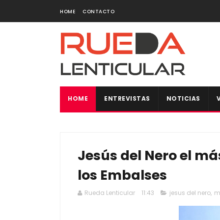
HOME
CONTACTO
HOME
ENTREVISTAS
NOTICIAS
Jesús del Nero el más
los Embalses
Rueda Lenticular
11:43
jesus del nero
,
m