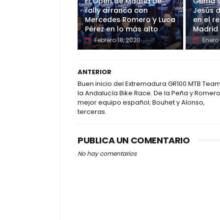
El Open de Madrid de
Gema G
rally arranca con
Jesús 
Mercedes Romero y Luca
en el r
Pérez en lo más alto
Madrid
Febrero 18, 2020
Enero
ANTERIOR
Buen inicio del Extremadura GR100 MTB Tea
la Andalucía Bike Race. De la Peña y Romero
mejor equipo español; Bouhet y Alonso,
terceras.
PUBLICA UN COMENTARIO
No hay comentarios