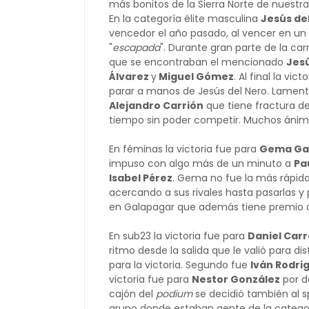
más bonitos de la Sierra Norte de nuest
En la categoría élite masculina
Jesús de
vencedor el año pasado, al vencer en un
"
escapada
". Durante gran parte de la ca
que se encontraban el mencionado
Jesú
Álvarez
y
Miguel Gómez
. Al final la vi
parar a manos de Jesús del Nero. Lament
Alejandro Carrión
que tiene fractura de 
tiempo sin poder competir. Muchos ánimo
En féminas la victoria fue para
Gema Ga
impuso con algo más de un minuto a
Pa
Isabel Pérez
. Gema no fue la más rápida
acercando a sus rivales hasta pasarlas y 
en Galapagar que además tiene premio dob
En sub23 la victoria fue para
Daniel Car
ritmo desde la salida que le valió para di
para la victoria. Segundo fue
Iván Rodri
victoria fue para
Nestor González
por d
cajón del
podium
se decidió también al s
grupo donde estaban gente de la catego