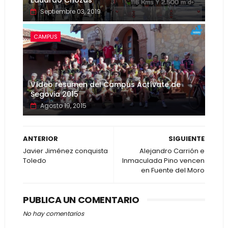
Eduardo Chozas
Septiembre 03, 2019
CAMPUS
Vídeo resumen del Campus Actívate de
Segovia 2015
Agosto 19, 2015
ANTERIOR
SIGUIENTE
Javier Jiménez conquista
Alejandro Carrión e
Toledo
Inmaculada Pino vencen
en Fuente del Moro
PUBLICA UN COMENTARIO
No hay comentarios