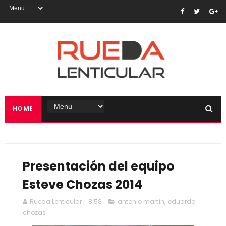
HOME
Presentación del equipo
Esteve Chozas 2014
Rueda Lenticular
8:58
antonio martín
,
eduardo
chozas