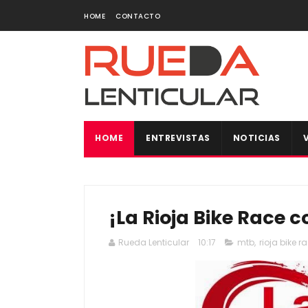
HOME
CONTACTO
HOME
ENTREVISTAS
NOTICIAS
¡La Rioja Bike Race 
Rueda Lenticular
10:17
mtb
,
rioja bike r