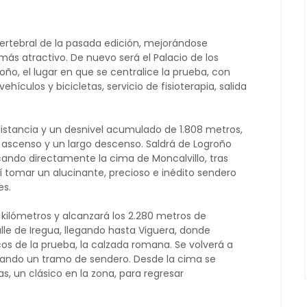
ertebral de la pasada edición, mejorándose
más atractivo. De nuevo será el Palacio de los
oño, el lugar en que se centralice la prueba, con
ículos y bicicletas, servicio de fisioterapia, salida
distancia y un desnivel acumulado de 1.808 metros,
scenso y un largo descenso. Saldrá de Logroño
scando directamente la cima de Moncalvillo, tras
í tomar un alucinante, precioso e inédito sendero
es.
3 kilómetros y alcanzará los 2.280 metros de
alle de Iregua, llegando hasta Viguera, donde
 de la prueba, la calzada romana. Se volverá a
rando un tramo de sendero. Desde la cima se
, un clásico en la zona, para regresar