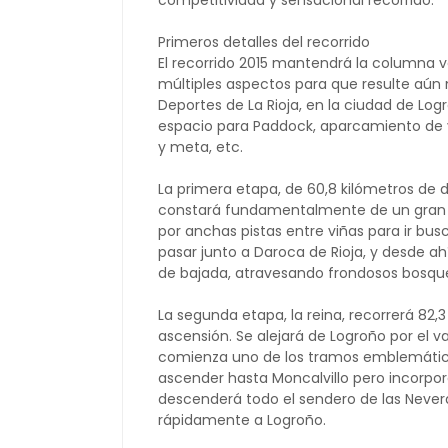
competitividad y sensacional recorrido.
Primeros detalles del recorrido
El recorrido 2015 mantendrá la columna v
múltiples aspectos para que resulte aún 
Deportes de La Rioja, en la ciudad de Logr
espacio para Paddock, aparcamiento de veh
y meta, etc.
La primera etapa, de 60,8 kilómetros de 
constará fundamentalmente de un gran a
por anchas pistas entre viñas para ir bu
pasar junto a Daroca de Rioja, y desde ah
de bajada, atravesando frondosos bosqu
La segunda etapa, la reina, recorrerá 82,
ascensión. Se alejará de Logroño por el v
comienza uno de los tramos emblemáticos
ascender hasta Moncalvillo pero incorpo
descenderá todo el sendero de las Neveras
rápidamente a Logroño.