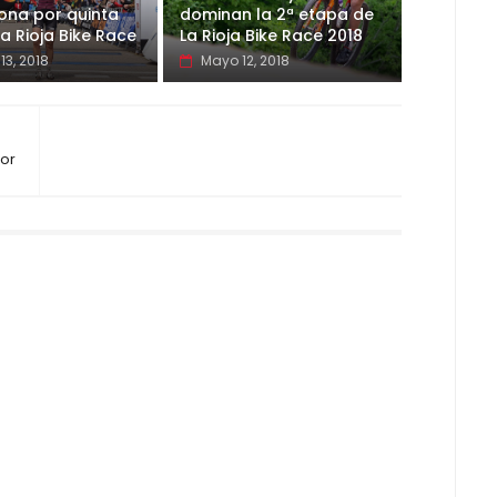
na por quinta
dominan la 2ª etapa de
la Rioja Bike Race
La Rioja Bike Race 2018
13, 2018
Mayo 12, 2018
or