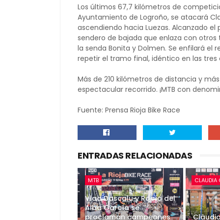
Los últimos 67,7 kilómetros de competici
Ayuntamiento de Logroño, se atacará Cla
ascendiendo hacia Luezas. Alcanzado el 
sendero de bajada que enlaza con otros 
la senda Bonita y Dolmen. Se enfilará el 
repetir el tramo final, idéntico en las tres
Más de 210 kilómetros de distancia y más
espectacular recorrido. ¡MTB con denomi
Fuente: Prensa Rioja Bike Race
ENTRADAS RELACIONADAS
MTB
CLAUDIA 
Vlad Dascalu y Rocío del
Alba García se
proclaman campeones
Clàudia