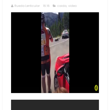
Rueda Lenticular
16:16
caida
,
video