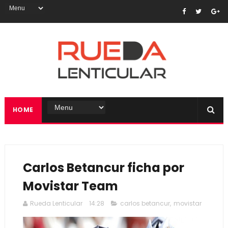
HOME
Carlos Betancur ficha por
Movistar Team
Rueda Lenticular
14:28
carlos betancur
,
movistar