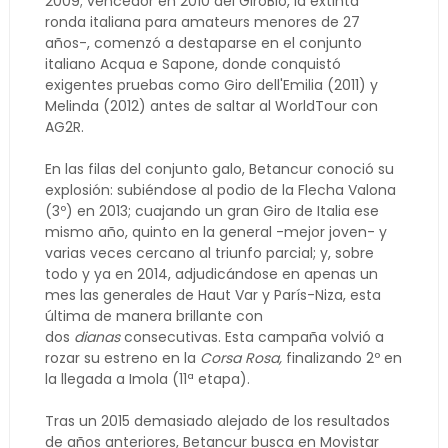
2009; vencedor en 2010 del GiroBio, la extinta
ronda italiana para amateurs menores de 27
años-, comenzó a destaparse en el conjunto
italiano Acqua e Sapone, donde conquistó
exigentes pruebas como Giro dell'Emilia (2011) y
Melinda (2012) antes de saltar al WorldTour con
AG2R.
En las filas del conjunto galo, Betancur conoció su
explosión: subiéndose al podio de la Flecha Valona
(3º) en 2013; cuajando un gran Giro de Italia ese
mismo año, quinto en la general -mejor joven- y
varias veces cercano al triunfo parcial; y, sobre
todo y ya en 2014, adjudicándose en apenas un
mes las generales de Haut Var y París-Niza, esta
última de manera brillante con
dos
dianas
consecutivas. Esta campaña volvió a
rozar su estreno en la
Corsa Rosa,
finalizando 2º en
la llegada a Imola (11ª etapa).
Tras un 2015 demasiado alejado de los resultados
de años anteriores, Betancur busca en Movistar