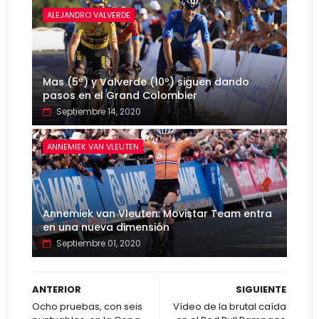
ALEJANDRO VALVERDE
Mas (5º) y Valverde (10º) siguen dando
pasos en el Grand Colombier
Septiembre 14, 2020
ANNEMIEK VAN VLEUTEN
Annemiek van Vleuten: Movistar Team entra
en una nueva dimensión
Septiembre 01, 2020
ANTERIOR
SIGUIENTE
Ocho pruebas, con seis
Vídeo de la brutal caída