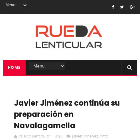
HOME
Javier Jiménez continúa su
preparación en
Navalagamella
Rueda Lenticular
8:23
javier jimenez
,
mtb