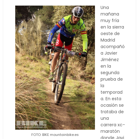
Una
mañana
muy fría
en la sierra
oeste de
Madrid
acompañó
a Javier
Jiménez
en la
segunda
prueba de
la
temporad
a. En esta
ocasión se
trataba de
una
carrera xc-
maratón
FOTO: BIKE mountainbike.es
donde Javi