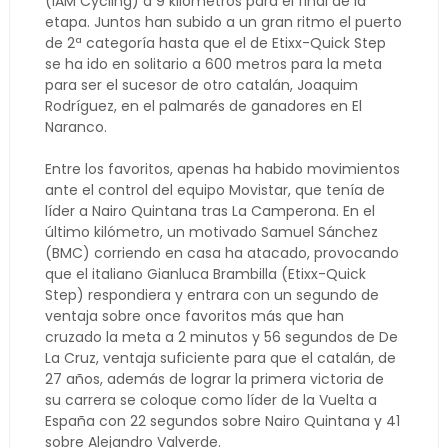
(IAM Cycling) a 9 kilómetros para el final de la
etapa. Juntos han subido a un gran ritmo el puerto
de 2ª categoría hasta que el de Etixx-Quick Step
se ha ido en solitario a 600 metros para la meta
para ser el sucesor de otro catalán, Joaquim
Rodríguez, en el palmarés de ganadores en El
Naranco.
Entre los favoritos, apenas ha habido movimientos
ante el control del equipo Movistar, que tenía de
líder a Nairo Quintana tras La Camperona. En el
último kilómetro, un motivado Samuel Sánchez
(BMC) corriendo en casa ha atacado, provocando
que el italiano Gianluca Brambilla (Etixx-Quick
Step) respondiera y entrara con un segundo de
ventaja sobre once favoritos más que han
cruzado la meta a 2 minutos y 56 segundos de De
La Cruz, ventaja suficiente para que el catalán, de
27 años, además de lograr la primera victoria de
su carrera se coloque como líder de la Vuelta a
España con 22 segundos sobre Nairo Quintana y 41
sobre Alejandro Valverde.