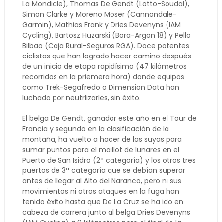
La Mondiale), Thomas De Gendt (Lotto-Soudal),
Simon Clarke y Moreno Moser (Cannondale-
Garmin), Mathias Frank y Dries Devenyns (IAM
Cycling), Bartosz Huzarski (Bora-Argon 18) y Pello
Bilbao (Caja Rural-Seguros RGA). Doce potentes
ciclistas que han logrado hacer camino después
de un inicio de etapa rapidísimo (47 kilómetros
recorridos en la priemera hora) donde equipos
como Trek-Segafredo o Dimension Data han
luchado por neutrlizarles, sin éxito.
El belga De Gendt, ganador este año en el Tour de
Francia y segundo en la clasificación de la
montaña, ha vuelto a hacer de las suyas para
sumar puntos para el maillot de lunares en el
Puerto de San Isidro (2ª categoría) y los otros tres
puertos de 3ª categoría que se debían superar
antes de llegar al Alto del Naranco, pero ni sus
movimientos ni otros ataques en la fuga han
tenido éxito hasta que De La Cruz se ha ido en
cabeza de carrera junto al belga Dries Devenyns