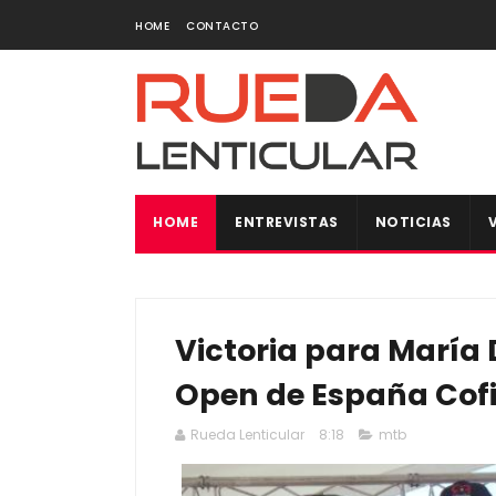
HOME
CONTACTO
HOME
ENTREVISTAS
NOTICIAS
Victoria para María D
Open de España Cofi
Rueda Lenticular
8:18
mtb