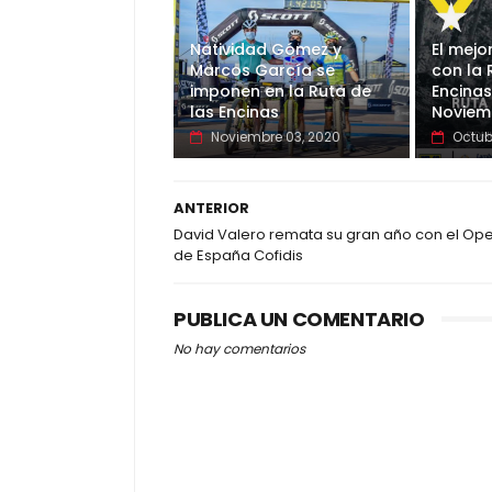
Natividad Gómez y
El mejo
Marcos García se
con la 
imponen en la Ruta de
Encinas
las Encinas
Noviem
Noviembre 03, 2020
Octub
ANTERIOR
David Valero remata su gran año con el Op
de España Cofidis
PUBLICA UN COMENTARIO
No hay comentarios