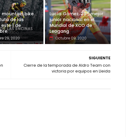
r mountain bike
Lucía Gómez, 23ª, mejor
Ruta de las
junior nacional en el
 este 1 de
Mundial de XCO de
bre
Leogang
re 29, 2020
Octubre 09, 2020
SIGUIENTE
en
Cierre de la temporada de Aldro Team con
victoria por equipos en Lleida