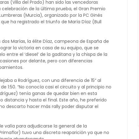
aras (Villa del Prado) han sido las vencedoras
la celebración de la última prueba, el Gran Premio
umbreras (Murcia), organizado por la PC Ginés
que ha registrado el triunfo de María Díaz (Bull
s dos Marías, la élite Díaz, campeona de España de
ograr la victoria en casa de su equipo, que se
o entre el ‘diesel’ de la gaditana y la chispa de la
 ocasiones por delante, pero con diferencias
upamientos.
ejaba a Rodríguez, con una diferencia de 15” al
de 1:50. “No conocía casi el circuito y al principio no
dríguez) tenía ganas de quedar bien en esta
 distancia y hasta el final. Este año, he preferido
no descarto hacer más rally poder disputar el
le valía para adjudicarse la general de la
Primaflor) tuvo una discreta reaparición ya que no