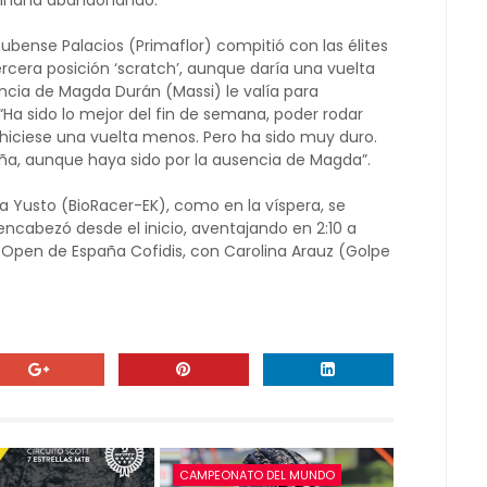
minaría abandonando.
ubense Palacios (Primaflor) compitió con las élites
rcera posición ‘scratch’, aunque daría una vuelta
ncia de Magda Durán (Massi) le valía para
. “Ha sido lo mejor del fin de semana, poder rodar
e hiciese una vuelta menos. Pero ha sido muy duro.
a, aunque haya sido por la ausencia de Magda”.
a Yusto (BioRacer-EK), como en la víspera, se
encabezó desde el inicio, aventajando en 2:10 a
el Open de España Cofidis, con Carolina Arauz (Golpe
CAMPEONATO DEL MUNDO