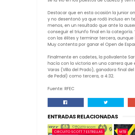
se la vio en los puestos de cabeza y ter
Destacar que en esta ocasión la junior on
y no desentonó ya que rodó incluso en te
menos, en un resultado que ante la ause
conseguir el triunfo final en la categoría
con las élites y terminar tercera, aunqu
Muy contenta por ganar el Open de Españ
Finalmente en cadetes, la polivalente Sar
hacía con la victoria en una carrera que 
Varas (Villa del Prado), ganadora final d
de Pedal) como tercera, a 4:32.
Fuente: RFEC
ENTRADAS RELACIONADAS
CIRCUITO SCOTT 7 ESTRELLAS
MTB