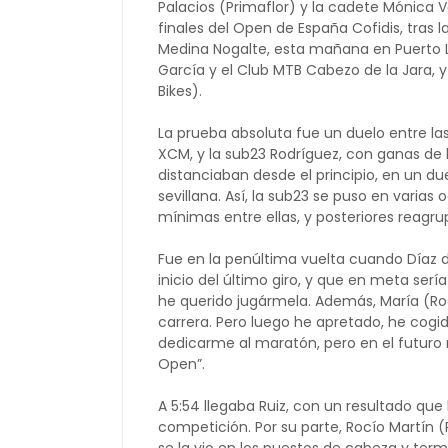
Palacios (Primaflor) y la cadete Mónica V
finales del Open de España Cofidis, tras 
Medina Nogalte, esta mañana en Puerto L
García y el Club MTB Cabezo de la Jara, y 
Bikes).
La prueba absoluta fue un duelo entre la
XCM, y la sub23 Rodríguez, con ganas de l
distanciaban desde el principio, en un duel
sevillana. Así, la sub23 se puso en varias
mínimas entre ellas, y posteriores reagr
Fue en la penúltima vuelta cuando Díaz d
inicio del último giro, y que en meta sería 
he querido jugármela. Además, María (Ro
carrera. Pero luego he apretado, he cogido
dedicarme al maratón, pero en el futuro 
Open”.
A 5:54 llegaba Ruiz, con un resultado que 
competición. Por su parte, Rocío Martín (