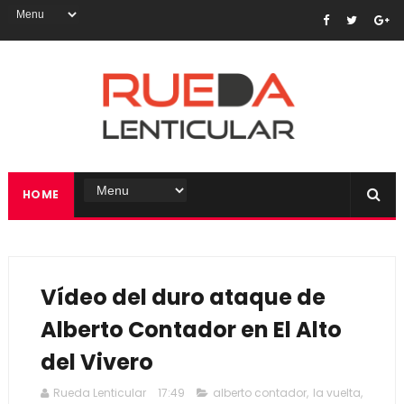
HOME
Vídeo del duro ataque de
Alberto Contador en El Alto
del Vivero
Rueda Lenticular
17:49
alberto contador
,
la vuelta
,